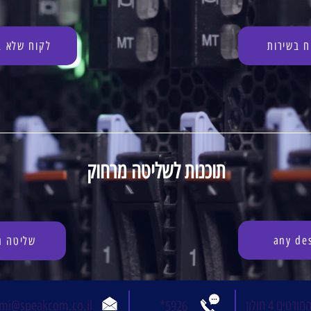
ח בשירות
לקוח שלא ב
תוכנות לשליטה מרחוק
any de
שליטה מ
חורטים 4 חולון
*
mi@speakcom.co.il
59
26