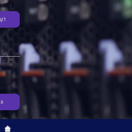
לקו
sk
ה